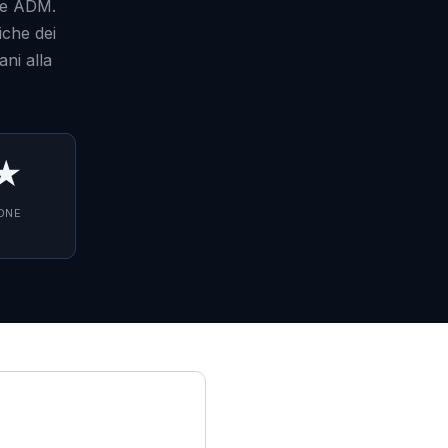
ate ADM.
iche dei
ani alla
 ★
ONE