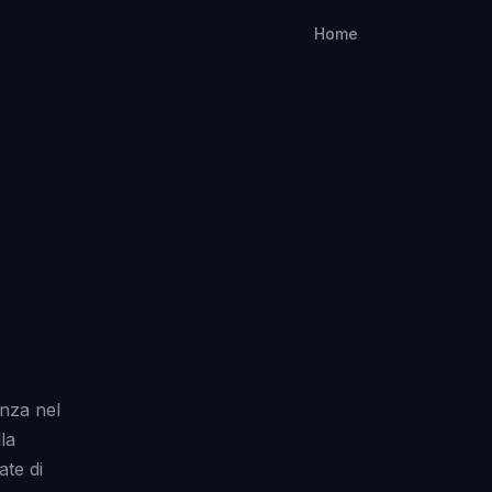
Home
enza nel
la
ate di