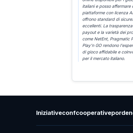
italiani e posso affermare 
piattaforme con licenza 
offrono standard di sicur
eccellenti. La trasparenza
payout e la varietà dei pr
come NetEnt, Pragmatic P
Play'n GO rendono l'espe
di gioco affidabile e coin
per il mercato italiano.
Iniziativeconfcooperativeporde