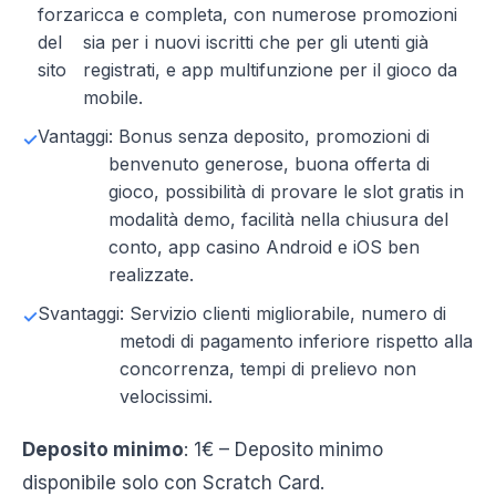
forza
ricca e completa, con numerose promozioni
del
sia per i nuovi iscritti che per gli utenti già
sito
registrati, e app multifunzione per il gioco da
mobile.
Vantaggi
: Bonus senza deposito, promozioni di
benvenuto generose, buona offerta di
gioco, possibilità di provare le slot gratis in
modalità demo, facilità nella chiusura del
conto, app casino Android e iOS ben
realizzate.
Svantaggi
: Servizio clienti migliorabile, numero di
metodi di pagamento inferiore rispetto alla
concorrenza, tempi di prelievo non
velocissimi.
Deposito minimo
: 1€ – Deposito minimo
disponibile solo con Scratch Card.