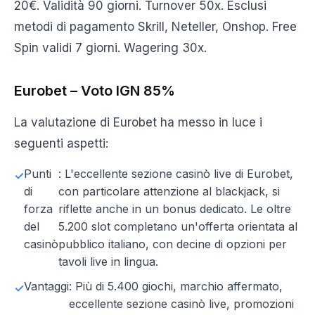
20€. Validità 90 giorni. Turnover 50x. Esclusi
metodi di pagamento Skrill, Neteller, Onshop. Free
Spin validi 7 giorni. Wagering 30x.
Eurobet – Voto IGN 85%
La valutazione di Eurobet ha messo in luce i
seguenti aspetti:
Punti
: L'eccellente sezione casinò live di Eurobet,
di
con particolare attenzione al blackjack, si
forza
riflette anche in un bonus dedicato. Le oltre
del
5.200 slot completano un'offerta orientata al
casinò
pubblico italiano, con decine di opzioni per
tavoli live in lingua.
Vantaggi
: Più di 5.400 giochi, marchio affermato,
eccellente sezione casinò live, promozioni