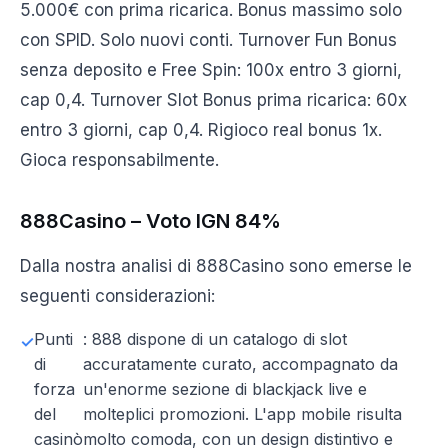
5.000€ con prima ricarica. Bonus massimo solo
con SPID. Solo nuovi conti. Turnover Fun Bonus
senza deposito e Free Spin: 100x entro 3 giorni,
cap 0,4. Turnover Slot Bonus prima ricarica: 60x
entro 3 giorni, cap 0,4. Rigioco real bonus 1x.
Gioca responsabilmente.
888Casino – Voto IGN 84%
Dalla nostra analisi di 888Casino sono emerse le
seguenti considerazioni:
Punti
: 888 dispone di un catalogo di slot
di
accuratamente curato, accompagnato da
forza
un'enorme sezione di blackjack live e
del
molteplici promozioni. L'app mobile risulta
casinò
molto comoda, con un design distintivo e