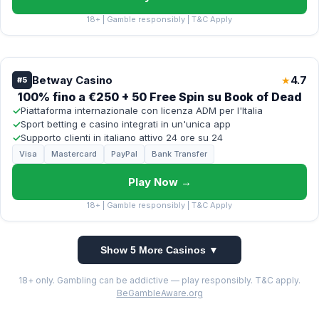
18+ | Gamble responsibly | T&C Apply
Betway Casino
4.7
★
#5
100% fino a €250 + 50 Free Spin su Book of Dead
✓
Piattaforma internazionale con licenza ADM per l'Italia
✓
Sport betting e casino integrati in un'unica app
✓
Supporto clienti in italiano attivo 24 ore su 24
Visa
Mastercard
PayPal
Bank Transfer
Play Now →
18+ | Gamble responsibly | T&C Apply
Show 5 More Casinos ▼
18+ only. Gambling can be addictive — play responsibly. T&C apply.
BeGambleAware.org