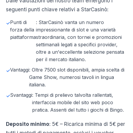
Dalle valutazioni del nostro team emergono i
seguenti punti chiave relativi a StarCasinò:
Punti di
: StarCasinò vanta un numero
forza della
impressionante di slot e una varietà
piattaforma
straordinaria, con tornei e promozioni
settimanali legati a specifici provider,
oltre a un'eccellente selezione pensata
per il mercato italiano.
Vantaggi
: Oltre 7500 slot disponibili, ampia scelta di
Game Show, numerosi tavoli in lingua
italiana.
Svantaggi
: Tempi di prelievo talvolta rallentati,
interfaccia mobile del sito web poco
pratica. Assenti del tutto i giochi di Bingo.
Deposito minimo
: 5€ – Ricarica minima di 5€ per