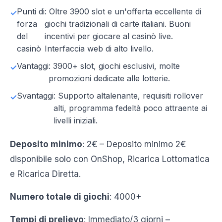
Punti di
: Oltre 3900 slot e un'offerta eccellente di
forza
giochi tradizionali di carte italiani. Buoni
del
incentivi per giocare al casinò live.
casinò
Interfaccia web di alto livello.
Vantaggi
: 3900+ slot, giochi esclusivi, molte
promozioni dedicate alle lotterie.
Svantaggi
: Supporto altalenante, requisiti rollover
alti, programma fedeltà poco attraente ai
livelli iniziali.
Deposito minimo
: 2€ – Deposito minimo 2€
disponibile solo con OnShop, Ricarica Lottomatica
e Ricarica Diretta.
Numero totale di giochi
: 4000+
Tempi di prelievo
: Immediato/3 giorni –