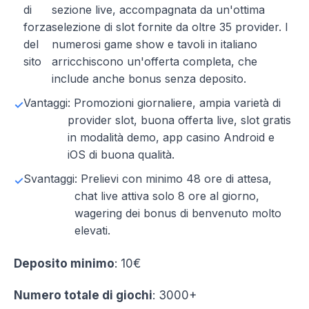
di
sezione live, accompagnata da un'ottima
forza
selezione di slot fornite da oltre 35 provider. I
del
numerosi game show e tavoli in italiano
sito
arricchiscono un'offerta completa, che
include anche bonus senza deposito.
Vantaggi
: Promozioni giornaliere, ampia varietà di
provider slot, buona offerta live, slot gratis
in modalità demo, app casino Android e
iOS di buona qualità.
Svantaggi
: Prelievi con minimo 48 ore di attesa,
chat live attiva solo 8 ore al giorno,
wagering dei bonus di benvenuto molto
elevati.
Deposito minimo
: 10€
Numero totale di giochi
: 3000+