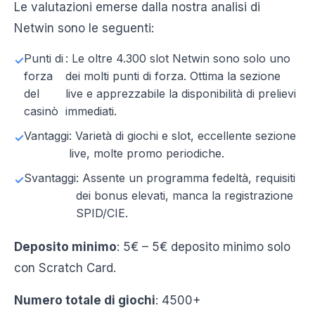
Le valutazioni emerse dalla nostra analisi di
Netwin sono le seguenti:
Punti di
: Le oltre 4.300 slot Netwin sono solo uno
forza
dei molti punti di forza. Ottima la sezione
del
live e apprezzabile la disponibilità di prelievi
casinò
immediati.
Vantaggi
: Varietà di giochi e slot, eccellente sezione
live, molte promo periodiche.
Svantaggi
: Assente un programma fedeltà, requisiti
dei bonus elevati, manca la registrazione
SPID/CIE.
Deposito minimo
: 5€ – 5€ deposito minimo solo
con Scratch Card.
Numero totale di giochi
: 4500+