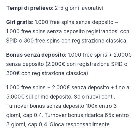
Tempi di prelievo
: 2-5 giorni lavorativi
Giri gratis
: 1.000 free spins senza deposito –
1.000 free spins senza deposito registrandosi con
SPID o 300 free spins con registrazione classica.
Bonus senza deposito
: 1.000 free spins + 2.000€
senza deposito (2.000€ con registrazione SPID o
300€ con registrazione classica)
1.000 free spins + 2.000€ senza deposito + fino a
5.000€ sul primo deposito. Solo nuovi conti.
Turnover bonus senza deposito 100x entro 3
giorni, cap 0.4. Turnover bonus ricarica 65x entro
3 giorni, cap 0,4. Gioca responsabilmente.