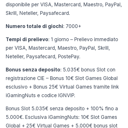
disponibile per VISA, Mastercard, Maestro, PayPal,
Skrill, Neteller, Paysafecard.
Numero totale di giochi
: 7000+
Tempi di prelievo
: 1 giorno – Prelievo immediato
per VISA, Mastercard, Maestro, PayPal, Skrill,
Neteller, Paysafecard, PostePay.
Bonus senza deposito
: 5.035€ bonus Slot con
registrazione CIE – Bonus 10€ Slot Games Global
esclusivo + Bonus 25€ Virtual Games tramite link
iGamingNuts e codice IGNVIP.
Bonus Slot 5.035€ senza deposito + 100% fino a
5.000€. Esclusiva iGamingNuts: 10€ Slot Games
Global + 25€ Virtual Games + 5.000€ bonus slot