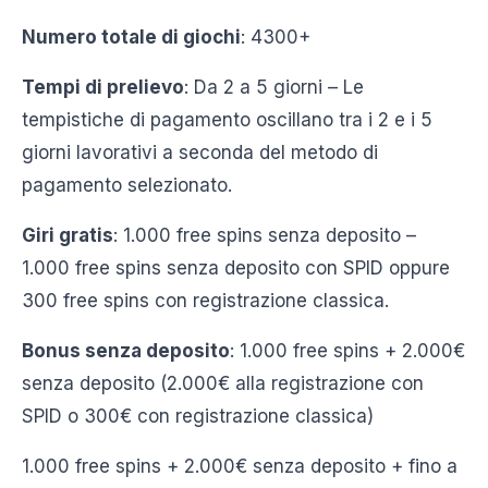
Numero totale di giochi
: 4300+
Tempi di prelievo
: Da 2 a 5 giorni – Le
tempistiche di pagamento oscillano tra i 2 e i 5
giorni lavorativi a seconda del metodo di
pagamento selezionato.
Giri gratis
: 1.000 free spins senza deposito –
1.000 free spins senza deposito con SPID oppure
300 free spins con registrazione classica.
Bonus senza deposito
: 1.000 free spins + 2.000€
senza deposito (2.000€ alla registrazione con
SPID o 300€ con registrazione classica)
1.000 free spins + 2.000€ senza deposito + fino a