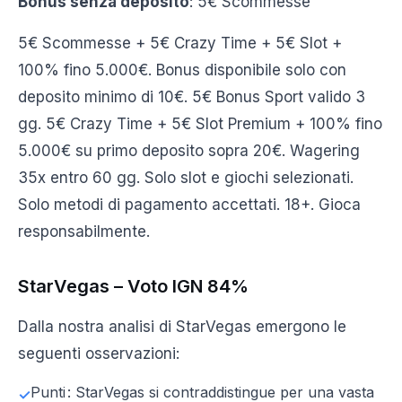
Bonus senza deposito
: 5€ Scommesse
5€ Scommesse + 5€ Crazy Time + 5€ Slot +
100% fino 5.000€. Bonus disponibile solo con
deposito minimo di 10€. 5€ Bonus Sport valido 3
gg. 5€ Crazy Time + 5€ Slot Premium + 100% fino
5.000€ su primo deposito sopra 20€. Wagering
35x entro 60 gg. Solo slot e giochi selezionati.
Solo metodi di pagamento accettati. 18+. Gioca
responsabilmente.
StarVegas – Voto IGN 84%
Dalla nostra analisi di StarVegas emergono le
seguenti osservazioni:
Punti
: StarVegas si contraddistingue per una vasta