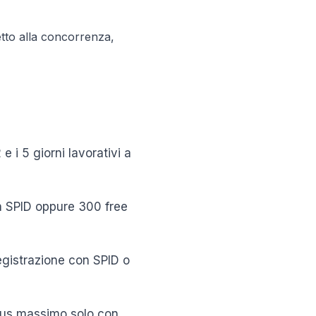
petto alla concorrenza,
e i 5 giorni lavorativi a
on SPID oppure 300 free
egistrazione con SPID o
onus massimo solo con