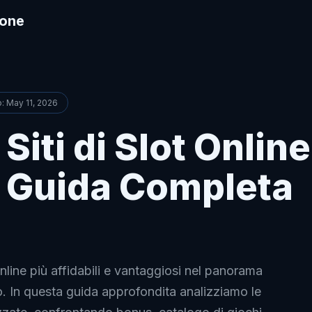
none
: May 11, 2026
 Siti di Slot Online
 – Guida Completa
 online più affidabili e vantaggiosi nel panorama
to. In questa guida approfondita analizziamo le