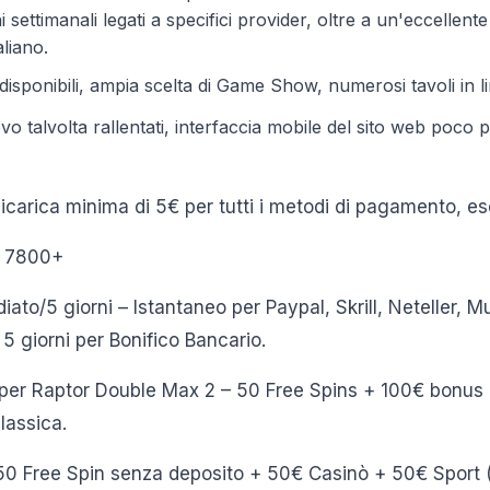
settimanali legati a specifici provider, oltre a un'eccellent
liano.
 disponibili, ampia scelta di Game Show, numerosi tavoli in li
evo talvolta rallentati, interfaccia mobile del sito web poco pr
Ricarica minima di 5€ per tutti i metodi di pagamento, es
: 7800+
iato/5 giorni – Istantaneo per Paypal, Skrill, Neteller, M
 a 5 giorni per Bonifico Bancario.
s per Raptor Double Max 2 – 50 Free Spins + 100€ bonus 
lassica.
 50 Free Spin senza deposito + 50€ Casinò + 50€ Sport