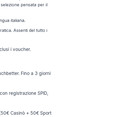
e selezione pensata per il
ngua italiana.
atica. Assenti del tutto i
clusi i voucher.
uchbetter. Fino a 3 giorni
con registrazione SPID,
 (50€ Casinò + 50€ Sport