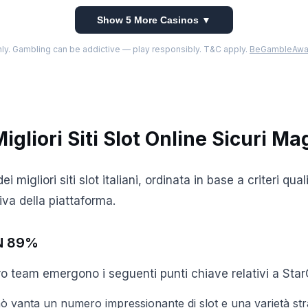
Show 5 More Casinos ▼
nly. Gambling can be addictive — play responsibly. T&C apply.
BeGambleAwa
Migliori Siti Slot Online Sicuri M
 migliori siti slot italiani, ordinata in base a criteri qual
va della piattaforma.
GN 89%
tro team emergono i seguenti punti chiave relativi a Star
nò vanta un numero impressionante di slot e una varietà str