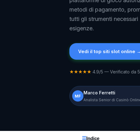
piattaforme di gioco autori
metodi di pagamento, promozi
tutti gli strumenti necessari 
esigenze.
Vedi il top siti slot online 
★★★★★
4.9/5 — Verificato da 5
Marco Ferretti
MF
Analista Senior di Casinò Onlin
☰
Indice