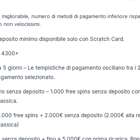
ti migliorabile, numero di metodi di pagamento inferiore ris
o non velocissimi.
Deposito minimo disponibile solo con Scratch Card.
: 4300+
a 5 giorni – Le tempistiche di pagamento oscillano tra i 2 
agamento selezionato.
pins senza deposito – 1.000 free spins senza deposito c
lassica.
 1.000 free spins + 2.000€ senza deposito (2.000€ alla r
lassica)
€ senza deposito + fino a 5.000€ con prima ricarica. B