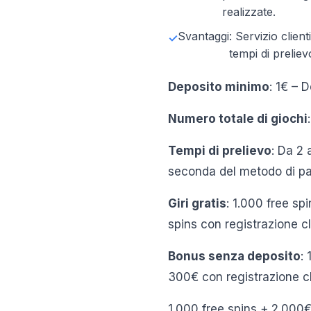
realizzate.
Svantaggi
: Servizio clien
tempi di preliev
Deposito minimo
: 1€ – 
Numero totale di giochi
Tempi di prelievo
: Da 2 
seconda del metodo di p
Giri gratis
: 1.000 free s
spins con registrazione c
Bonus senza deposito
:
300€ con registrazione c
1.000 free spins + 2.000