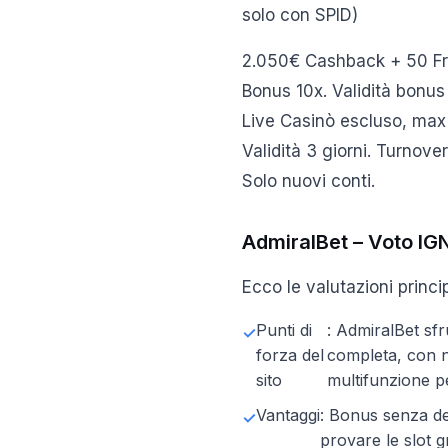
solo con SPID)
2.050€ Cashback + 50 Fre
Bonus 10x. Validità bonus
Live Casinò escluso, max
Validità 3 giorni. Turnov
Solo nuovi conti.
AdmiralBet – Voto I
Ecco le valutazioni princi
Punti di
: AdmiralBet sf
forza del
completa, con nu
sito
multifunzione pe
Vantaggi
: Bonus senza de
provare le slot g